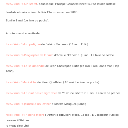
face=”Arial”>Un secret
, dans lequel Philippe Grimbert revient sur sa lourde histoire
familiale et qui a obtenu le Prix Elle du roman en 2005.
Sorti le 3 mai (Le livre de poche).
A noter aussi la sortie de:
face=”Arial”>Un pedigree
de Patrick Modiano (11 mai, Folio)
face=”Arial”>Biographie de la faim
d’Amélie Nothomb (3 mai, Le livre de poche)
face=”Arial”>La salamandre
de Jean-Christophe Rufin (15 mai, Folio, dans mon Flop
2005)
face=”Arial”>Moi et toi
de Yann Queffelec ( 10 mai, Le livre de poche)
face=”Arial”>La nuit des calligraphes
de Yasmine Ghata (10 mai, Le livre de poche)
face=”Arial”>Journal d’un lecteur
d’Alberto Manguel (Babel)
face=”Arial”>Tristano meurt
d’Antonio Tabucchi (Folio, 15 mai, Elu meilleur livre de
l’année 2004 par
le magazine Lire)