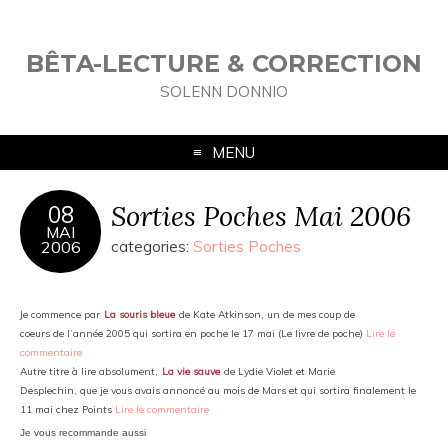
BÊTA-LECTURE & CORRECTION
SOLENN DONNIO
MENU
Sorties Poches Mai 2006
08
MAI
2006
categories:
Sorties Poches
Je commence par
La souris bleue
de Kate Atkinson, un de mes coup de
coeurs de l’année 2005 qui sortira en poche le 17 mai (Le livre de poche)
Lire le
commentaire
Autre titre à lire absolument,
La vie sauve
de Lydie Violet et Marie
Desplechin, que je vous avais annoncé au mois de Mars et qui sortira finalement le
11 mai chez Points
Lire le commentaire
Je vous recommande aussi