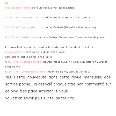
Le
dieu des cauchemars
de Paula Fox (11 mai, Joëlle Losfeld)
face=”Arial”>Le temps n’est rien
d’Audrey Niffenegger (3 mai
,
J’ai Lu)
face=”Arial”>La règle de quatre
de Ian Caldwell (10 mai, Le livre de poche)
face=”Arial”>Le demi-frère
de
Lars Saabye Christensen
(10 mai, Le livre de poche)
Les carnets de voyage de Douglas Kennedy dans le Sud des Etats-Unis,
au pays de dieu
, sont sortis le 4 mai chez Pocket.
Côté polars, sort le 12 mai chez J’ai lu
face=”Arial”>Passage du désir
de Dominique Sylvain (Prix Elle du polar en 2005) et
chez Points
face=”Arial”>Le dernier testament
de Philip Le Roy (paru le 1
er
mai).
NB: Petite nouveauté dans cette revue mensuelle des
sorties poche, j’ai associé chaque titre non commenté sur
ce blog à sa page Amazon, si vous
voulez en savoir plus sur tel ou tel livre.