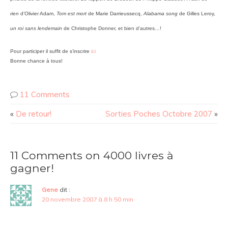
rien
d’Olivier Adam,
Tom est mort
de Marie Darrieussecq,
Alabama song
de Gilles Leroy,
un roi sans lendemain
de Christophe Donner, et bien d’autres…!
Pour participer il suffit de s’inscrire
ici
Bonne chance à tous!
11 Comments
«
De retour!
Sorties Poches Octobre 2007
»
11 Comments on 4000 livres à
gagner!
Gene
dit :
20 novembre 2007 à 8 h 50 min