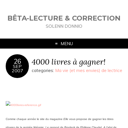
BÊTA-LECTURE & CORRECTION
SOLENN DONNIO
MENU
4000 livres à gagner!
26
SEP
2007
categories:
Ma vie (et mes envies) de lectrice
Comme chaque année le site du magazine
Elle
vous propose de gagner les titres
phares de la rentrée littéraire:
Le rapport de Brodeck
de Philippe Claudel,
A l’abri de