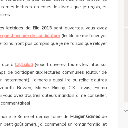
s mes lectures en cours, les livres que je reçois, et
enres.
es lectrices de Elle 2013
sont ouvertes, vous avez
e questionnaire de candidature
(Inutile de me l’envoyer
certains n’ont pas compris que je ne faisais que relayer
grâce à
Cryssilda
(vous trouverez toutes les infos sur
emps de participer aux lectures communes (autour de
n notamment). J’aimerais aussi lire ou relire d’autres
izabeth Bowen, Maeve Binchy, C.S Lewis, Emma
i vous avez d’autres auteurs irlandais à me conseiller,
es commentaires!
emaine le 3
ème
et dernier tome de
Hunger Games
de
un petit goût amer), j’ai commencé un roman familial et