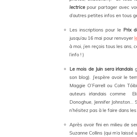
lectrice
pour partager avec vou
d’autres petites infos en tous g
Les inscriptions pour le
Prix d
jusqu’au 16 mai pour renvoyer
l
à moi, j’en reçois tous les ans, 
l’info ! )
Le mois de
Juin sera
irlandais
son blog). J’espère avoir le t
Maggie O’Farrell
ou Colm Tóibí
auteurs irlandais comme El
Donoghue,
Jennifer Johnston…
S
n’hésitez pas à le faire dans l
Après avoir fini en milieu de s
Suzanne Collins (qui m’a laissé 