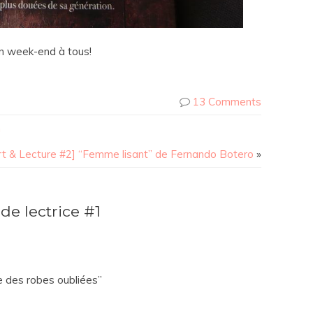
n week-end à tous!
13 Comments
n
rt & Lecture #2] “Femme lisant” de Fernando Botero
»
e lectrice #1
e des robes oubliées”