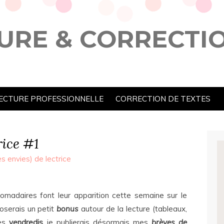
URE & CORRECTI
ECTURE PROFESSIONNELLE
CORRECTION DE TEXTES
rice #1
s envies) de lectrice
omadaires font leur apparition cette semaine sur le
oserais un petit
bonus
autour de la lecture (tableaux,
es
vendredis
je publierais désormais mes
brèves de