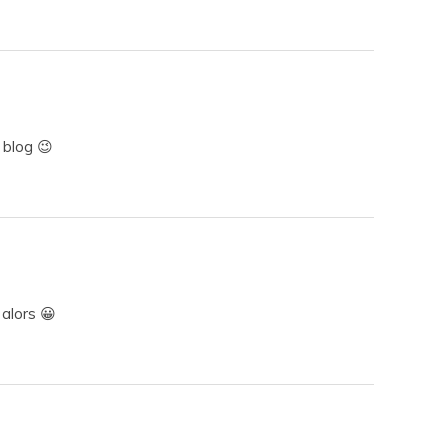
 blog 😉
 alors 😀