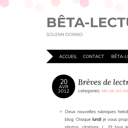
BÊTA-LECT
SOLENN DONNIO
ACCUEIL
CONTACT
BÊTA-L
Brèves de lect
20
AVR
2012
categories:
Ma vie (et me
Deux nouvelles rubriques hebd
blog: Chaque
lundi
je vous prop
photos, citations…). Et tous l