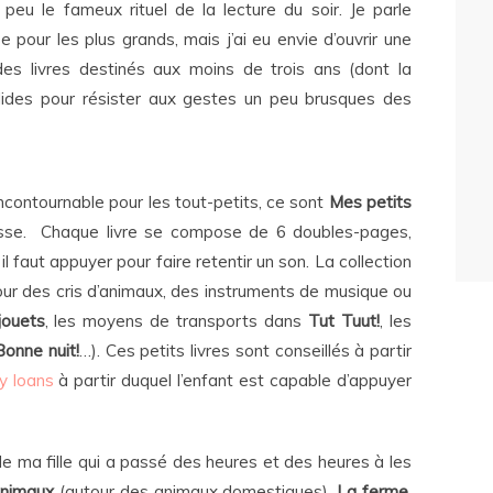
peu le fameux rituel de la lecture du soir. Je parle
 pour les plus grands, mais j’ai eu envie d’ouvrir une
des livres destinés aux moins de trois ans (dont la
olides pour résister aux gestes un peu brusques des
incontournable pour les tout-petits, ce sont
Mes petits
sse. Chaque livre se compose de 6 doubles-pages,
l faut appuyer pour faire retentir un son. La collection
our des cris d’animaux, des instruments de musique ou
jouets
, les moyens de transports dans
Tut Tuut!
, les
Bonne nuit!
…). Ces petits livres sont conseillés à partir
y loans
à partir duquel l’enfant est capable d’appuyer
e ma fille qui a passé des heures et des heures à les
nimaux
(autour des animaux domestiques),
La ferme
,