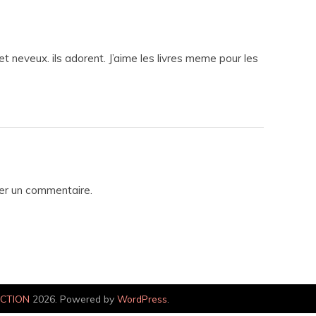
t neveux. ils adorent. J’aime les livres meme pour les
er un commentaire.
ECTION
2026. Powered by
WordPress
.