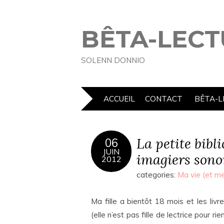
BÊTA-LECT
SOLENN DONNIO
ACCUEIL
CONTACT
BÊTA-L
La petite bibl
06
JUIN
imagiers sono
2012
categories:
Ma vie (et me
Ma fille a bientôt 18 mois et les li
(elle n’est pas fille de lectrice pour ri