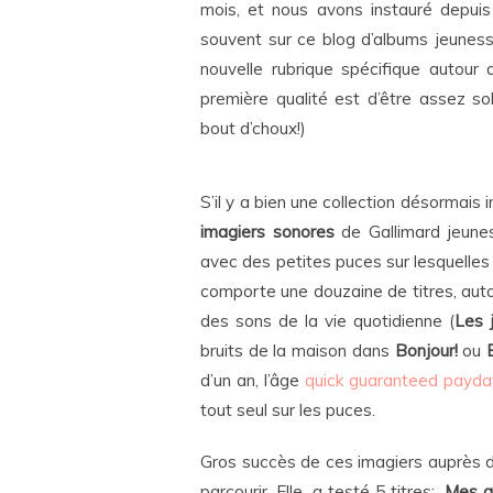
mois, et nous avons instauré depuis 
souvent sur ce blog d’albums jeunesse
nouvelle rubrique spécifique autour 
première qualité est d’être assez s
bout d’choux!)
S’il y a bien une collection désormais 
imagiers sonores
de Gallimard jeune
avec des petites puces sur lesquelles i
comporte une douzaine de titres, aut
des sons de la vie quotidienne (
Les 
bruits de la maison dans
Bonjour!
ou
d’un an, l’âge
quick guaranteed payda
tout seul sur les puces.
Gros succès de ces imagiers auprès d
parcourir. Elle a testé 5 titres:
Mes a