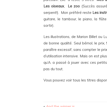
Les oiseaux
,
Le zoo
(Succès assuré 
serpent!). Mon préféré reste
Les inst
guitare, le tambour, le piano, la fl
sortir).
Les illustrations, de Marion Billet ou 
de bonne qualité. Seul bémol, le prix,
paraître excessif, sans compter le pri
d’utilisation intensive. Mais on est plu
qu’A. a passé à jouer avec ces petits
pas du tout.
Vous pouvez voir tous les titres dispon
«
And the winner is…