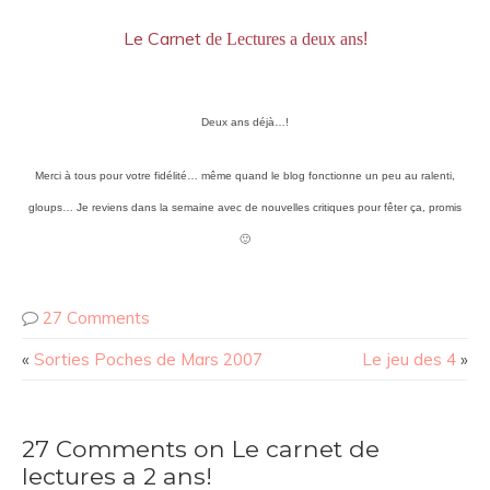
Le Carnet
de Lectures a deux ans
!
Deux ans déjà…!
Merci à tous pour votre fidélité… même quand
le blog fonctionne un peu au ralenti,
gloups… Je reviens dans la semaine avec de nouvelles critiques pour fêter ça, promis
🙂
27 Comments
«
Sorties Poches de Mars 2007
Le jeu des 4
»
27 Comments on Le carnet de
lectures a 2 ans!