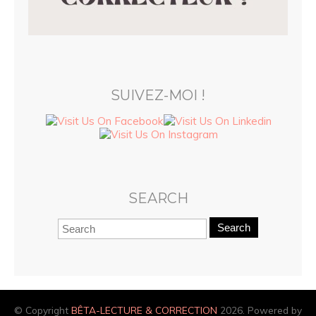
SUIVEZ-MOI !
SEARCH
Search
© Copyright
BÊTA-LECTURE & CORRECTION
2026. Powered by