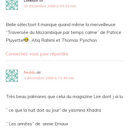
Lorenzo
dit :
13 décembre 2008 à 9 h 51 min
Belle sélection! Il manque quand même la merveilleuse
“Traversée du Mozambique par temps calme” de Patrice
Pluyette!
, Atiq Rahimi et Thomas Pynchon.
Connectez-vous pour répondre
freddo
dit :
1 décembre 2008 à 7 h 49 min
Très beau palmares que celui du magazine Lire dont j ai lu
” ce que la nuit doit au jour” de yasmina Khadra
” Les années” de annie Ernaux