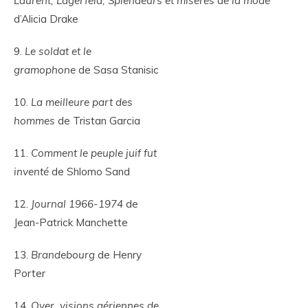
Laurent, Lagerfeld, Splendeurs et misères de la mode
d’Alicia Drake
9.
Le soldat et le
gramophone
de Sasa Stanisic
10.
La meilleure part des
hommes
de Tristan Garcia
11.
Comment le peuple juif fut
inventé
de Shlomo Sand
12.
Journal 1966-1974
de
Jean-Patrick Manchette
13.
Brandebourg
de Henry
Porter
14.
Over, visions aériennes de