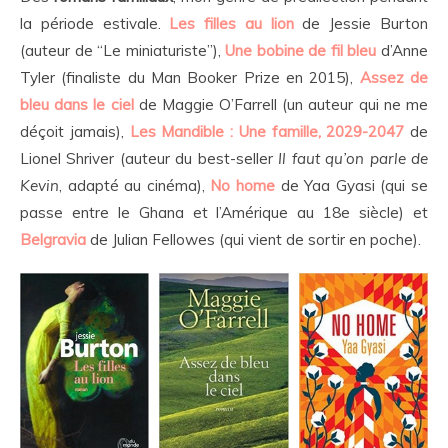
la période estivale.
Les filles au lion
de Jessie Burton
(auteur de “Le miniaturiste”),
Une bobine de fil bleu
d’Anne
Tyler (finaliste du Man Booker Prize en 2015),
Assez de
bleu dans le ciel
de Maggie O’Farrell (un auteur qui ne me
déçoit jamais),
Les Mandible : Une famille, 2029-2047
de
Lionel Shriver (auteur du best-seller
Il faut qu’on parle de
Kevin
, adapté au cinéma),
No home
de Yaa Gyasi (qui se
passe entre le Ghana et l’Amérique au 18e siècle) et
Belgravia
de Julian Fellowes (qui vient de sortir en poche).