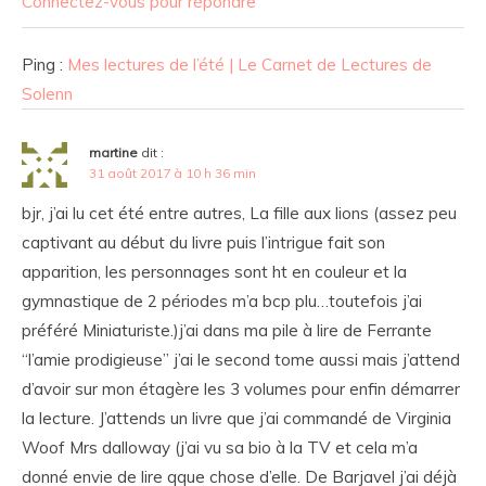
Connectez-vous pour répondre
Ping :
Mes lectures de l’été | Le Carnet de Lectures de
Solenn
martine
dit :
31 août 2017 à 10 h 36 min
bjr, j’ai lu cet été entre autres, La fille aux lions (assez peu
captivant au début du livre puis l’intrigue fait son
apparition, les personnages sont ht en couleur et la
gymnastique de 2 périodes m’a bcp plu…toutefois j’ai
préféré Miniaturiste.)j’ai dans ma pile à lire de Ferrante
“l’amie prodigieuse” j’ai le second tome aussi mais j’attend
d’avoir sur mon étagère les 3 volumes pour enfin démarrer
la lecture. J’attends un livre que j’ai commandé de Virginia
Woof Mrs dalloway (j’ai vu sa bio à la TV et cela m’a
donné envie de lire qque chose d’elle. De Barjavel j’ai déjà