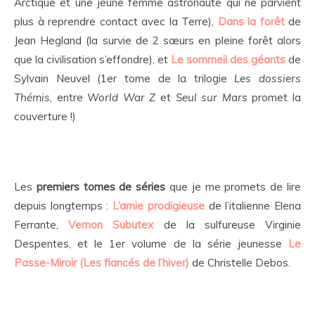
Arctique et une jeune femme astronaute qui ne parvient
plus à reprendre contact avec la Terre),
Dans la forêt
de
Jean Hegland (la survie de 2 sœurs en pleine forêt alors
que la civilisation s’effondre), et
Le sommeil des géants
de
Sylvain Neuvel (1er tome de la trilogie
Les dossiers
Thémis
, entre
World War Z
et
Seul sur Mars
promet la
couverture !)
Les
premiers tomes de séries
que je me promets de lire
depuis longtemps :
L’amie prodigieuse
de l’italienne Elena
Ferrante,
Vernon Subutex
de la sulfureuse Virginie
Despentes, et le 1er volume de la série jeunesse
Le
Passe-Miroir
(Les fiancés de l’hiver)
de Christelle Debos.