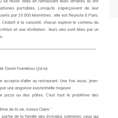
û se revoir. Mais en ramassant leurs affaires, ils ont
phones portables. Lorsqu’ils s’aperçoivent de leur
parés par 10 000 kilomètres : elle est fleuriste à Paris,
o. Cédant à la curiosité, chacun explore le contenu du
rétion et une révélation : leurs vies sont liées par un
is…
—————————————————————————
e David Foenkinos (J’ai lu)
re accepta d’aller au restaurant. Une fois assis, Jean-
 par une angoisse existentielle majeure :
une pizza ou des pâtes. C’est tout le problème des
.
ème de la vie, ironisa Claire.”
partie de la famille des écrivains satiristes, ceux qui