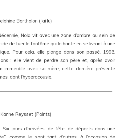
lphine Bertholon (j’ai lu)
décennie, Nola vit avec une zone d’ombre au sein de
écide de tuer le fantôme qui la hante en se livrant à une
ique. Pour cela, elle plonge dans son passé. 1998,
ans : elle vient de perdre son père et, après avoir
 immeuble avec sa mère, cette dernière présente
es, dont l’hyperacousie.
—————————————————————————
Karine Reysset (Points)
e. Six jours d’arrivées, de fête, de départs dans une
ée”, comme le sont tant d’autres, à l’occasion de