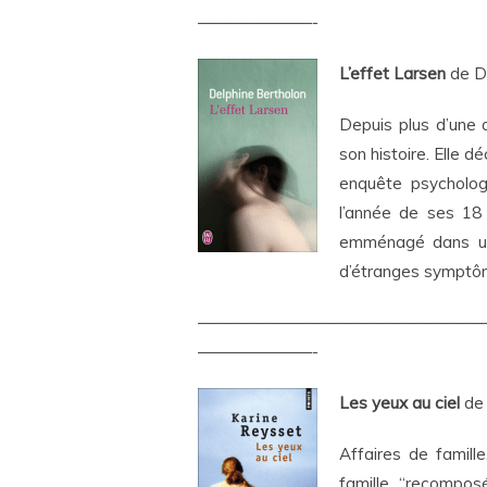
———————-
L’effet Larsen
de De
Depuis plus d’une 
son histoire. Elle d
enquête psycholog
l’année de ses 18 
emménagé dans un
d’étranges symptôm
—————————————————
———————-
Les yeux au ciel
de 
Affaires de famill
famille “recompos