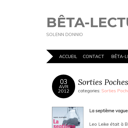
BÊTA-LECT
SOLENN DONNIO
ACCUEIL
CONTACT
BÊTA-L
Sorties Poches
03
AVR
2012
categories:
Sorties Poch
La septième vague
Leo Leike était à Bo