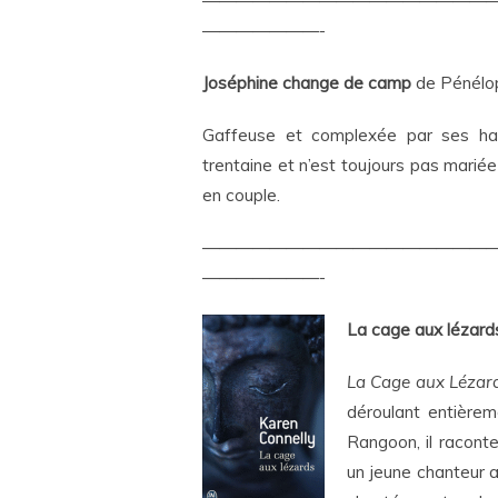
—————————————————
———————-
Joséphine change de camp
de Pénélop
Gaffeuse et complexée par ses han
trentaine et n’est toujours pas mari
en couple.
—————————————————
———————-
La cage aux lézar
La Cage aux Léza
déroulant entièrem
Rangoon, il racont
un jeune chanteur a