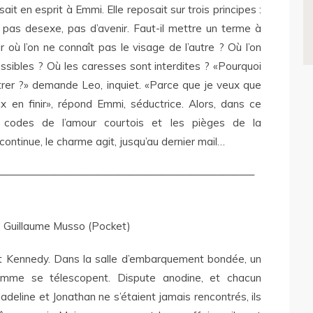
ssait en esprit à Emmi. Elle reposait sur trois principes :
 pas desexe, pas d’avenir. Faut-il mettre un terme à
r où l’on ne connaît pas le visage de l’autre ? Où l’on
ssibles ? Où les caresses sont interdites ? «Pourquoi
rer ?» demande Leo, inquiet. «Parce que je veux que
ux en finir», répond Emmi, séductrice. Alors, dans ce
 codes de l’amour courtois et les pièges de la
ntinue, le charme agit, jusqu’au dernier mail…
—————————————————————————
 Guillaume Musso (Pocket)
t Kennedy. Dans la salle d’embarquement bondée, un
me se télescopent. Dispute anodine, et chacun
adeline et Jonathan ne s’étaient jamais rencontrés, ils