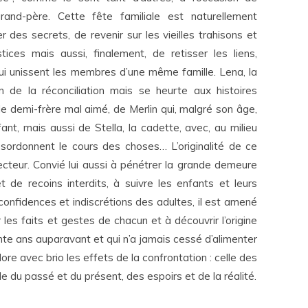
grand-père. Cette fête familiale est naturellement
r des secrets, de revenir sur les vieilles trahisons et
stices mais aussi, finalement, de retisser les liens,
qui unissent les membres d’une même famille. Lena, la
n de la réconciliation mais se heurte aux histoires
 le demi-frère mal aimé, de Merlin qui, malgré son âge,
nt, mais aussi de Stella, la cadette, avec, au milieu
ésordonnent le cours des choses… L’originalité de ce
ecteur. Convié lui aussi à pénétrer la grande demeure
 de recoins interdits, à suivre les enfants et leurs
 confidences et indiscrétions des adultes, il est amené
 les faits et gestes de chacun et à découvrir l’origine
ente ans auparavant et qui n’a jamais cessé d’alimenter
ore avec brio les effets de la confrontation : celle des
e du passé et du présent, des espoirs et de la réalité.