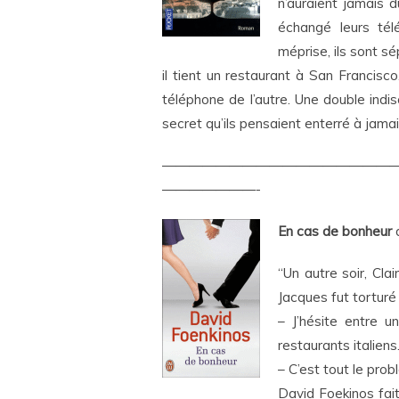
n’auraient jamais d
échangé leurs télé
méprise, ils sont sé
il tient un restaurant à San Francisc
téléphone de l’autre. Une double indisc
secret qu’ils pensaient enterré à jama
—————————————————
———————-
En cas de bonheur
d
“Un autre soir, Clai
Jacques fut torturé
– J’hésite entre 
restaurants italiens
– C’est tout le probl
David Foekinos fait 