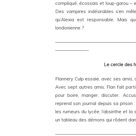
compliqué, écossais et loup-garou – es
Des vampires indésirables s’en mêle
qu’Alexia est responsable. Mais qu
londonienne ?
—————————————————
———————-
Le cercle des h
Flannery Culp essaie, avec ses amis, 
Avec sept autres amis, Flan fait parti
pour boire, manger, discuter.. Acc
reprend son journal depuis sa prison
les rumeurs du lycée, l’absinthe et 
un tableau des démons qui rôdent dans
—————————————————