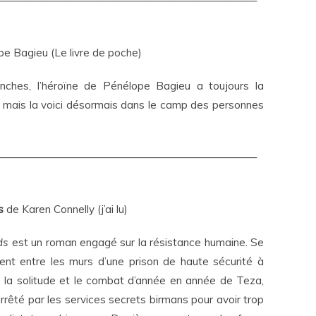
—————————————————————————
e Bagieu (Le livre de poche)
ches, l’héroïne de Pénélope Bagieu a toujours la
ée mais la voici désormais dans le camp des personnes
—————————————————————————
ds
de Karen Connelly (j’ai lu)
rds
est un roman engagé sur la résistance humaine. Se
ent entre les murs d’une prison de haute sécurité à
e la solitude et le combat d’année en année de Teza,
rrêté par les services secrets birmans pour avoir trop