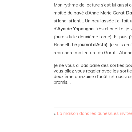
Mon rythme de lecture s’est lui aussi co
moitié du pavé d’Anne Marie Garat
Da
si long, si lent… Un peu lassée j’ai f
d’
Aya de Yopougon
, très chouette, j
j’aurais lu le deuxième tome). Et puis 
Rendell (
Le journal d’Asta
). Je suis e
reprendre ma lecture du Garat…Aban
Je ne vous ai pas parlé des sorties poch
vous allez vous régaler avec les sortie
deuxième quinzaine d’août (et aussi ce
promis…!
«
La maison dans les dunes/Les invités 