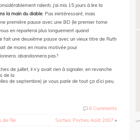
nsidérablement ralenti, j’ai mis 15 jours à lire la
ns la main du diable
. Pas inintéressant, mais
ait une première pause avec une BD (le premier tome
e vous en reparlerai plus longuement quand
j’ai fait une deuxième pause avec un vieux titre de Ruth
n fait de moins en moins motivée pour
donnera, abandonnera pas?
es de juillet, il n’y avait rien à signaler, en revanche
s de la
lles de septembre) je vous parle de tout ça d’ici peu,
6 Comments
de l’île
Sorties Poches Août 2007
»