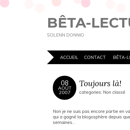
BÊTA-LECT
SOLENN DONNIO
ACCUEIL
CONTACT
BÊTA-L
Toujours là!
08
AOÛT
2007
categories: Non classé
Non je ne suis pas encore partie en vac
qui a gagné la blogosphère depuis qu
semaines…