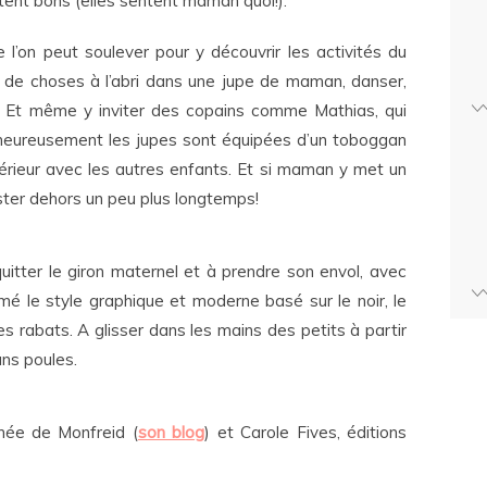
tent bons (elles sentent maman quoi!).
 l’on peut soulever pour y découvrir les activités du
n de choses à l’abri dans une jupe de maman, danser,
e. Et même y inviter des copains comme Mathias, qui
heureusement les jupes sont équipées d’un toboggan
xtérieur avec les autres enfants. Et si maman y met un
ster dehors un peu plus longtemps!
 quitter le giron maternel et à prendre son envol, avec
imé le style graphique et moderne basé sur le noir, le
es rabats. A glisser dans les mains des petits à partir
ns poules.
ée de Monfreid (
son blog
) et Carole Fives, éditions