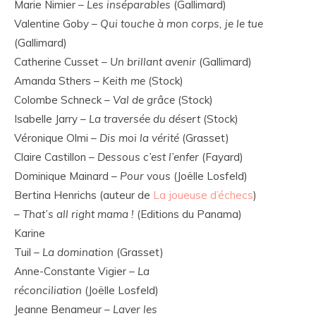
Marie Nimier –
Les inséparables
(Gallimard)
Valentine Goby –
Qui touche à mon corps, je le tue
(Gallimard)
Catherine Cusset –
Un brillant avenir
(Gallimard)
Amanda Sthers –
Keith me
(Stock)
Colombe Schneck –
Val de grâce
(Stock)
Isabelle Jarry –
La traversée du désert
(Stock)
Véronique Olmi –
Dis moi la vérité
(Grasset)
Claire Castillon –
Dessous c’est l’enfer
(Fayard)
Dominique Mainard –
Pour vous
(Joëlle Losfeld)
Bertina Henrichs (auteur de
La joueuse d’échecs
)
–
That’s all right mama !
(Editions du Panama)
Karine
Tuil –
La domination
(Grasset)
Anne-Constante Vigier –
La
réconciliation
(Joëlle Losfeld)
Jeanne Benameur –
Laver les