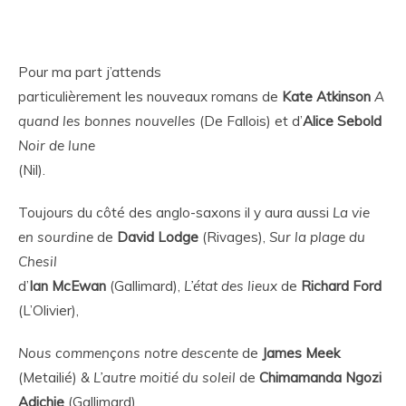
Pour ma part j’attends
particulièrement les nouveaux romans de
Kate Atkinson
A
quand les bonnes nouvelles
(De Fallois)
et d’
Alice Sebold
Noir de lune
(Nil)
.
Toujours du côté des anglo-saxons il y aura aussi
La vie
en sourdine
de
David
Lodge
(Rivages),
Sur la plage du
Chesil
d’
Ian
McEwan
(Gallimard),
L’état des lieux
de
Richard
Ford
(L’Olivier),
Nous commençons notre descente
de
James
Meek
(Metailié)
&
L’autre moitié du soleil
de
Chimamanda Ngozi
Adichie
(Gallimard)