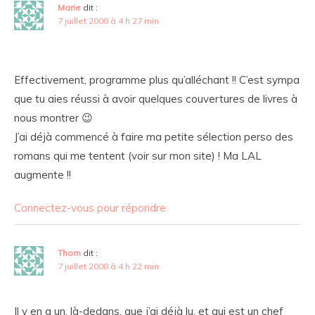
Marie
dit :
7 juillet 2008 à 4 h 27 min
Effectivement, programme plus qu’alléchant !! C’est sympa
que tu aies réussi à avoir quelques couvertures de livres à
nous montrer 😉
J’ai déjà commencé à faire ma petite sélection perso des
romans qui me tentent (voir sur mon site) ! Ma LAL
augmente !!
Connectez-vous pour répondre
Thom
dit :
7 juillet 2008 à 4 h 22 min
Il y en a un, là-dedans, que j’ai déjà lu, et qui est un chef