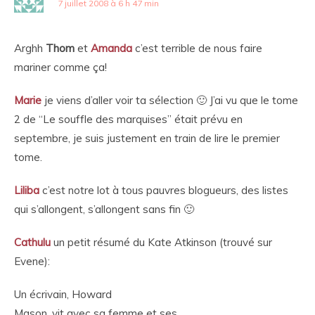
7 juillet 2008 à 6 h 47 min
Arghh
Thom
et
Amanda
c’est terrible de nous faire
mariner comme ça!
Marie
je viens d’aller voir ta sélection 🙂 J’ai vu que le tome
2 de “Le souffle des marquises” était prévu en
septembre, je suis justement en train de lire le premier
tome.
Liliba
c’est notre lot à tous pauvres blogueurs, des listes
qui s’allongent, s’allongent sans fin 🙂
Cathulu
un petit résumé du Kate Atkinson (trouvé sur
Evene):
Un écrivain, Howard
Mason, vit avec sa femme et ses