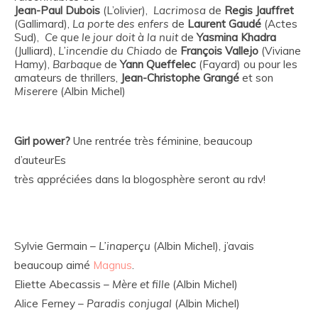
Jean-Paul
Dubois
(L’olivier),
Lacrimosa
de
Regis
Jauffret
(Gallimard),
La porte des enfers
de
Laurent
Gaudé
(Actes
Sud),
Ce que le jour doit à la nuit
de
Yasmina
Khadra
(Julliard)
,
L’incendie du Chiado
de
François
Vallejo
(Viviane
Hamy)
,
Barbaque
de
Yann
Queffelec
(Fayard)
ou pour les
amateurs de thrillers,
Jean-Christophe
Grangé
et son
Miserere
(Albin Michel)
Girl power?
Une rentrée très féminine, beaucoup
d’auteurEs
très appréciées dans la blogosphère seront au rdv!
Sylvie Germain –
L’inaperçu
(Albin Michel), j’avais
beaucoup aimé
Magnus
.
Eliette Abecassis –
Mère et fille
(Albin Michel)
Alice Ferney –
Paradis conjugal
(Albin Michel)