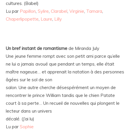
cultures. (Babel)
Lu par
Papillon
,
Sylire
,
Clarabel
,
Virginie
,
Tamara
,
Chaperlipopette
,
Laure
,
Lilly
Un bref instant de romantisme
de Miranda July
Une jeune femme rompt avec son petit ami parce qu’elle
ne lui a jamais avoué que pendant un temps, elle était
maître nageuse… et apprenait la natation à des personnes
âgées sur le sol de son
salon. Une autre cherche désespérément un moyen de
rencontrer le prince William tandis que le chien Patate
court à sa perte… Un recueil de nouvelles qui plongent le
lecteur dans un univers
décalé. (J’ai lu)
Lu par
Sophie