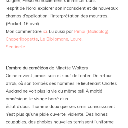
soigner, Freud va habilement s’immiscer dans
l’esprit de Nora, explorer son inconscient et de nouveaux
champs d’application : l’interprétation des meurtres…
(Pocket, 16 avril)
Mon commentaire
ici
. Lu aussi par
Pimpi (Biblioblog)
,
Chaperlipopette
,
Le Bibliomane
,
Laure
,
Sentinelle
L’ombre du caméléon
de Minette Walters
On ne revient jamais sain et sauf de l’enfer. De retour
d’Irak, où son tombés ses hommes, le lieutenant Charles
Aucland ne voit plus la vie du même œil. À moitié
amnésique, le visage barré d’un
éclat d’obus, l’homme doux que ses amis connaissaient
n’est plus qu’une plaie ouverte, violente. Des haines
coupables, des phobies nouvelles ternissent l’uniforme