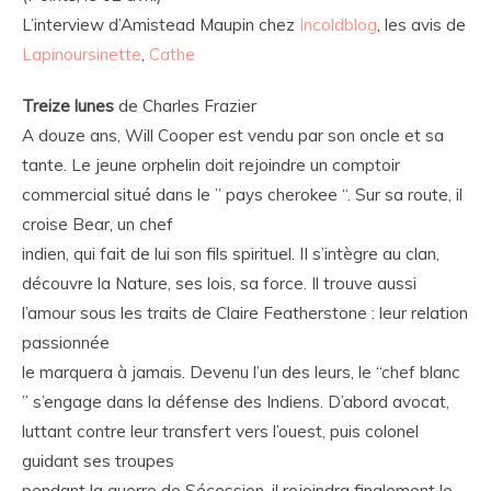
L’interview d’Amistead Maupin chez
Incoldblog
, les avis de
Lapinoursinette
,
Cathe
Treize lunes
de Charles Frazier
A douze ans, Will Cooper est vendu par son oncle et sa
tante. Le jeune orphelin doit rejoindre un comptoir
commercial situé dans le ” pays cherokee “. Sur sa route, il
croise Bear, un chef
indien, qui fait de lui son fils spirituel. II s’intègre au clan,
découvre la Nature, ses lois, sa force. Il trouve aussi
l’amour sous les traits de Claire Featherstone : leur relation
passionnée
le marquera à jamais. Devenu l’un des leurs, le “chef blanc
” s’engage dans la défense des Indiens. D’abord avocat,
luttant contre leur transfert vers l’ouest, puis colonel
guidant ses troupes
pendant la guerre de Sécession, il rejoindra finalement le