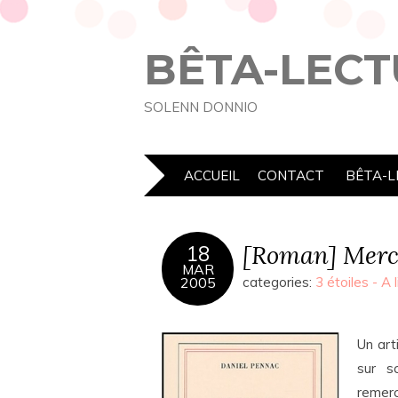
BÊTA-LECT
SOLENN DONNIO
ACCUEIL
CONTACT
BÊTA-L
[Roman] Merc
18
MAR
2005
categories:
3 étoiles - A l
Un art
sur sc
remer