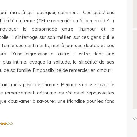
 oui, mais à qui, pourquoi, comment? Ces questions
mbiguïté du terme ( “Etre remercié” ou “à la merci de”…)
naviguer le personnage entre l’humour et la
olie. Il s’interroge sur son métier, sur ces gens qui le
, fouille ses sentiments, met à jour ses doutes et ses
rs. D’une digression à l’autre, il entre dans une
 plus intime, évoque la solitude, la sincérité de ses
u de sa famille, l’impossibilité de remercier en amour.
utant mais plein de charme. Pennac s’amuse avec le
de remerciement, détourne les règles et repousse les
ue doux-amer à savourer, une friandise pour les fans