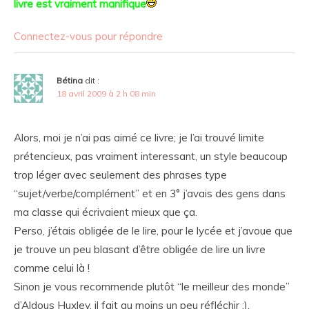
livre est vraiment manifique
Connectez-vous pour répondre
Bétina
dit :
18 avril 2009 à 2 h 08 min
Alors, moi je n’ai pas aimé ce livre; je l’ai trouvé limite
prétencieux, pas vraiment interessant, un style beaucoup
trop léger avec seulement des phrases type
“sujet/verbe/complément” et en 3° j’avais des gens dans
ma classe qui écrivaient mieux que ça.
Perso, j’étais obligée de le lire, pour le lycée et j’avoue que
je trouve un peu blasant d’être obligée de lire un livre
comme celui là !
Sinon je vous recommende plutôt “le meilleur des monde”
d’Aldous Huxley, il fait au moins un peu réfléchir :).