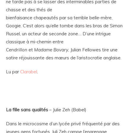
ne tarde pas à se lasser des interminables parties de
chasse et des thés de
bienfaisance chapeautés par sa terrible belle-mère,
Googie. C’est alors qu’elle tombe dans les bras de Simon
Russel, un acteur de seconde zone… D’une intrigue
classique à mi-chemin entre
Cendrillon
et
Madame Bovary
, Julian Fellowes tire une
satire réjouissante des mœurs de l’aristocratie anglaise.
Lu p
ar
Clarabel
.
La fille sans qualités
– Julie Zeh (Babel)
Dans le microcosme d’un lycée privé fréquenté par des
jeunes gens fortunés, Juli Zeh campe l’engrenage