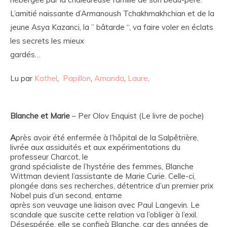
L’amitié naissante d’Armanoush Tchakhmakhchian et de la
jeune Asya Kazanci, la ” bâtarde “, va faire voler en éclats
les secrets les mieux
gardés…
Lu par
Kathel
,
Papillon
,
Amanda
,
Laure
.
Blanche et Marie
– Per Olov Enquist (Le livre de poche)
A
près avoir été enfermée à l’hôpital de la Salpêtrière,
livrée aux assiduités et aux expérimentations du
professeur Charcot, le
grand spécialiste de l’hystérie des femmes, Blanche
Wittman devient l’assistante de Marie Curie. Celle-ci,
plongée dans ses recherches, détentrice d’un premier prix
Nobel puis d’un second, entame
après son veuvage une liaison avec Paul Langevin. Le
scandale que suscite cette relation va l’obliger à l’exil.
Désespérée, elle se confieà Blanche, car des années de