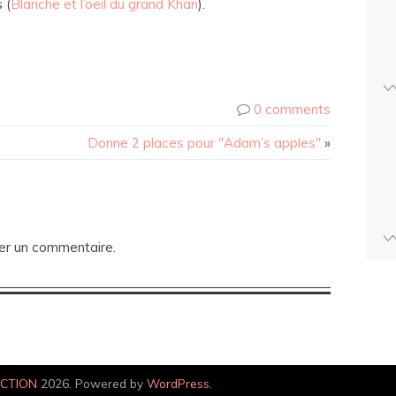
 (
Blanche et l’oeil du grand Khan
).
0 comments
Donne 2 places pour "Adam’s apples"
»
er un commentaire.
ECTION
2026. Powered by
WordPress
.