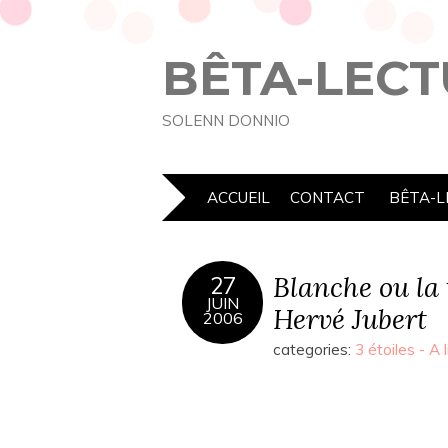
BÊTA-LECT
SOLENN DONNIO
ACCUEIL
CONTACT
BÊTA-L
Blanche ou la 
27
JUIN
Hervé Jubert
2006
categories:
3 étoiles - A l