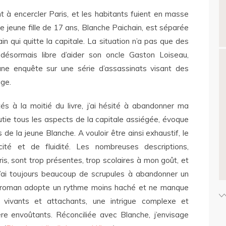
t à encercler Paris, et les habitants fuient en masse
ne jeune fille de 17 ans, Blanche Paichain, est séparée
in qui quitte la capitale. La situation n’a pas que des
 désormais libre d’aider son oncle Gaston Loiseau,
une enquête sur une série d’assassinats visant des
ge.
s à la moitié du livre, j’ai hésité à
abandonner ma
nutie tous les aspects de la capitale assiégée, évoque
 de la jeune Blanche. A vouloir être ainsi exhaustif, le
té et de fluidité. Les nombreuses descriptions,
s, sont trop présentes, trop scolaires à mon goût, et
 (j’ai toujours beaucoup de scrupules à abandonner un
 du roman adopte un rythme moins haché et ne manque
vivants et attachants, une intrigue complexe et
e envoûtants. Réconciliée avec Blanche, j’envisage