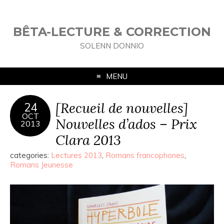
BÊTA-LECTURE & CORRECTION
SOLENN DONNIO
MENU
[Recueil de nouvelles]
24
OCT
Nouvelles d’ados – Prix
2013
Clara 2013
categories:
Lectures 2013
,
Romans francophones
,
Romans Jeunesse