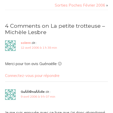
Sorties Poches Février 2006
»
4 Comments on La petite trotteuse –
Michèle Lesbre
solenn
dit :
12 avril 2006 à 1 h 38 min
Merci pour ton avis
Guénaëlle 🙂
Connectez-vous pour répondre
GuÃÂ©naÃÂ«lle
dit :
9 avril 2006 à 9 h 07 min
Je me suis ennuyée avec ce livre que j’ai donc abandonné