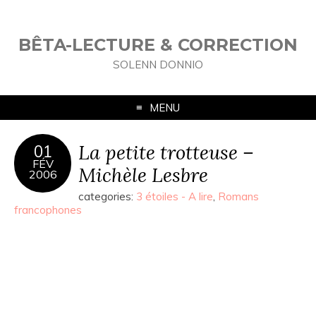
BÊTA-LECTURE & CORRECTION
SOLENN DONNIO
MENU
La petite trotteuse –
01
FÉV
Michèle Lesbre
2006
categories:
3 étoiles - A lire
,
Romans
francophones