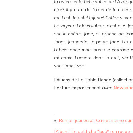
la rivière et la belle vallée de l’Ayre q
être? Il y aura du feu et de la colère
qu’il est. Injuste! Injuste! Colère visi
Le voyeur, l’observateur, c’est elle. 
soeur chérie, Jane, si proche de Je
Janet, Jeannette, la petite Jane. Un 
l’obéissance mais aussi le courage et
mi-chair. Lumière dans la nuit, véri
voit: Jane Eyre.
“
Editions de La Table Ronde (collection
Lecture en partenariat avec
Newsboo
«
[Roman jeunesse] Carnet intime dun 
[Album] Le petit cha *pub* ron rouge 