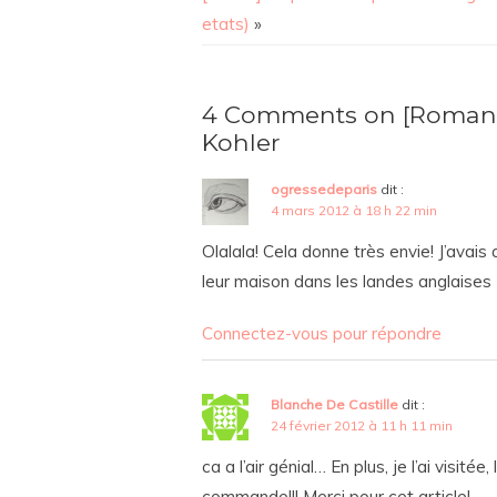
etats)
»
4 Comments on [Roman] Q
Kohler
ogressedeparis
dit :
4 mars 2012 à 18 h 22 min
Olalala! Cela donne très envie! J’avais
leur maison dans les landes anglaises
Connectez-vous pour répondre
Blanche De Castille
dit :
24 février 2012 à 11 h 11 min
ca a l’air génial… En plus, je l’ai visit
commande!!! Merci pour cet article!