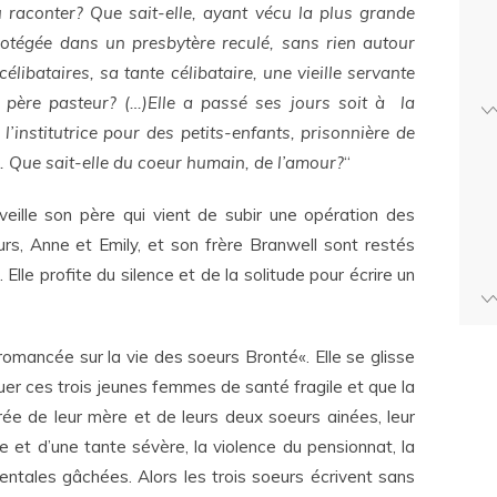
pu raconter? Que sait-elle, ayant vécu la plus grande
protégée dans un presbytère reculé, sans rien autour
élibataires, sa tante célibataire, une vieille servante
n père pasteur? (…)Elle a passé ses jours soit à la
 l’institutrice pour des petits-enfants, prisonnière de
 Que sait-elle du coeur humain, de l’amour?
“
eille son père qui vient de subir une opération des
urs, Anne et Emily, et son frère Branwell sont restés
lle profite du silence et de la solitude pour écrire un
 romancée sur la vie des soeurs Bronté«. Elle se glisse
uer ces trois jeunes femmes de santé fragile et que la
ée de leur mère et de leurs deux soeurs ainées, leur
e et d’une tante sévère, la violence du pensionnat, la
mentales gâchées. Alors les trois soeurs écrivent sans