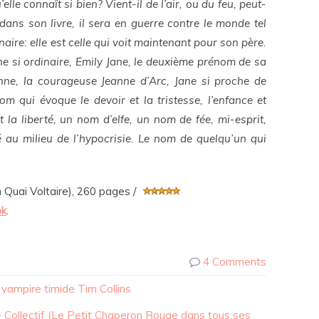
u’elle connaît si bien? Vient-il de l’air, ou du feu, peut-
 dans son livre, il sera en guerre contre le monde tel
onnaire: elle est celle qui voit maintenant pour son père.
Jane si ordinaire, Emily Jane, le deuxième prénom de sa
anne, la courageuse Jeanne d’Arc, Jane si proche de
nom qui évoque le devoir et la tristesse, l’enfance et
 la liberté, un nom d’elfe, un nom de fée, mi-esprit,
té au milieu de l’hypocrisie. Le nom de quelqu’un qui
 Quai Voltaire), 260 pages /
k
.
4 Comments
vampire timide Tim Collins
– Collectif (Le Petit Chaperon Rouge dans tous ses