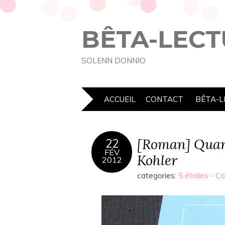
BÊTA-LECT
SOLENN DONNIO
ACCUEIL
CONTACT
BÊTA-L
[Roman] Quand
22
FÉV
Kohler
2012
categories:
5 étoiles - C