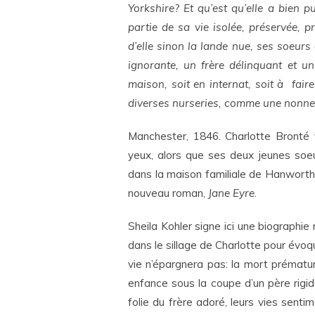
Yorkshire? Et qu’est qu’elle a bien 
partie de sa vie isolée, préservée, 
d’elle sinon la lande nue, ses soeurs c
ignorante, un frère délinquant et u
maison, soit en internat, soit à faire
diverses nurseries, comme une nonne.
Manchester, 1846. Charlotte Bronté v
yeux, alors que ses deux jeunes soe
dans la maison familiale de Hanworth. E
nouveau roman,
Jane Eyre
.
Sheila Kohler signe ici une biographie
dans le sillage de Charlotte pour évoq
vie n’épargnera pas: la mort prématur
enfance sous la coupe d’un père rigid
folie du frère adoré, leurs vies senti