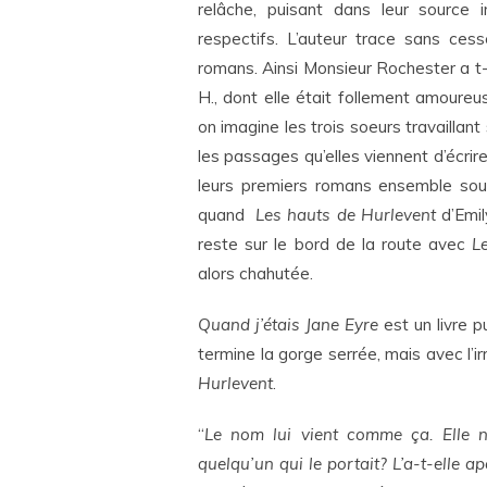
relâche, puisant dans leur source 
respectifs. L’auteur trace sans cess
romans. Ainsi Monsieur Rochester a t-i
H., dont elle était follement amoure
on imagine les trois soeurs travaillant 
les passages qu’elles viennent d’écrire
leurs premiers romans ensemble so
quand
Les hauts de Hurlevent
d’Emil
reste sur le bord de la route avec
L
alors chahutée.
Quand j’étais Jane Eyre
est un livre pu
termine la gorge serrée, mais avec l’ir
Hurlevent
.
“
Le nom lui vient comme ça. Elle ne
quelqu’un qui le portait? L’a-t-elle a