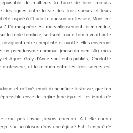
inépuisable de malheurs la force de leurs romans
e des lignes entre la vie des trois soeurs et leurs
l été inspiré à Charlotte par son professeur, Monsieur
use? L’atmosphère est merveilleusement bien rendue,
sur la table familiale, se lisant tour à tour à voix haute
, naviguant entre complicité et rivalité. Elles enverront
us un pseudonyme commun (masculin bien sûr) mais
y et
Agnès Grey
d’Anne sont enfin publiés, Charlotte
e professeur
, et la relation entre les trois soeurs est
dique et raffiné, empli d’une infinie tristesse, que l’on
répressible envie de (re)lire
Jane Eyre
et
Les Hauts de
 croit pas l’avoir jamais entendu. A-t-elle connu
perçu sur un blason dans une église? Est-il inspiré de