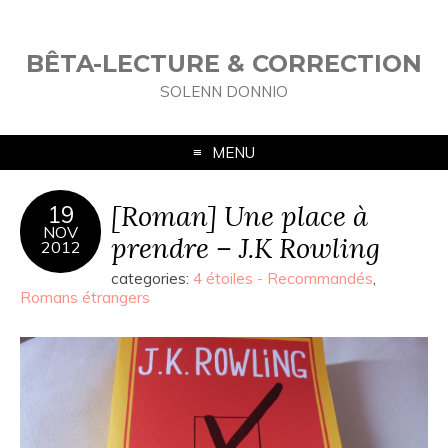
BÊTA-LECTURE & CORRECTION
SOLENN DONNIO
MENU
[Roman] Une place à
19
NOV
prendre – J.K Rowling
2012
categories:
4 étoiles - Recommandés
,
Romans étrangers