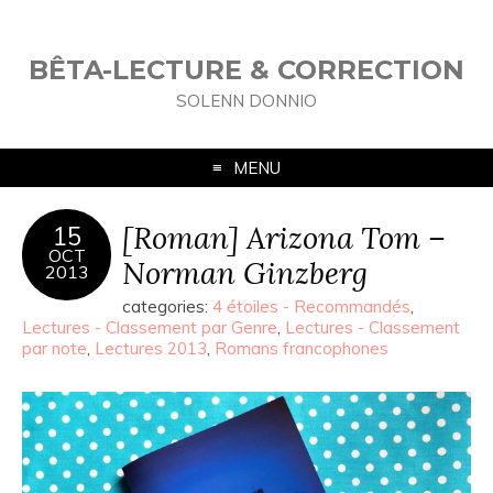
BÊTA-LECTURE & CORRECTION
SOLENN DONNIO
MENU
[Roman] Arizona Tom –
15
OCT
Norman Ginzberg
2013
categories:
4 étoiles - Recommandés
,
Lectures - Classement par Genre
,
Lectures - Classement
par note
,
Lectures 2013
,
Romans francophones