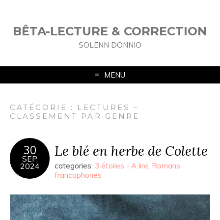
BÊTA-LECTURE & CORRECTION
SOLENN DONNIO
MENU
CATÉGORIE :
LECTURES –
CLASSEMENT PAR GENRE
Le blé en herbe de Colette
30
SEP
2024
categories:
3 étoiles - A lire
,
Romans
francophones