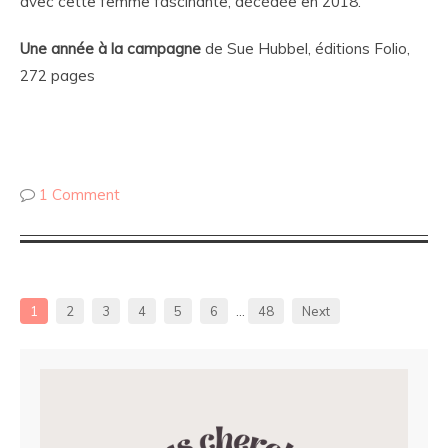
avec cette femme fascinante, décédée en 2018.
Une année à la campagne
de Sue Hubbel, éditions Folio,
272 pages
1 Comment
1
2
3
4
5
6
…
48
Next