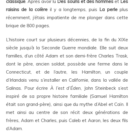
classique
. Après avoir lu
Des souris et des hommes
et
Les
raisins de la colère
il y a longtemps, puis
La perle
plus
récemment, j’étais impatiente de me plonger dans cette
brique de 800 pages.
L’histoire court sur plusieurs décennies, de la fin du XIXe
siècle jusqu’à la Seconde Guerre mondiale. Elle suit deux
familles, d’un côté Adam et son demi-frère Charles Trask,
dont le père, ancien soldat, possède une ferme dans le
Connecticut, et de l’autre, les Hamilton, un couple
d’Irlandais venu s’installer en Californie, dans la vallée de
Salinas. Pour écrire
À
l’est d’
É
den
, John Steinbeck s’est
inspiré de sa propre histoire familiale (Samuel Hamilton
était son grand-père), ainsi que du mythe d’Abel et Caïn. Il
met ainsi au centre de son récit deux générations de
frères, Adam et Charles, puis Caleb et Aaron, les deux fils
d’Adam.