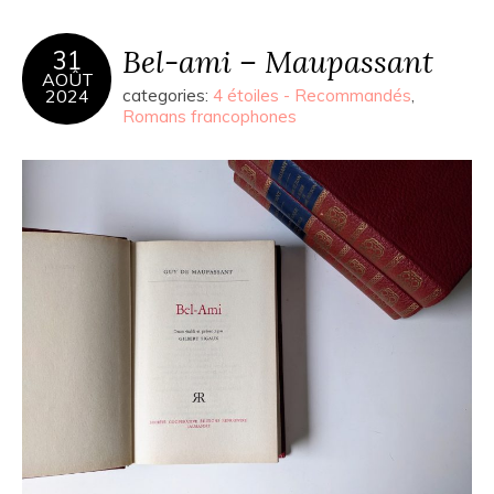
Bel-ami – Maupassant
31
AOÛT
2024
categories:
4 étoiles - Recommandés
,
Romans francophones